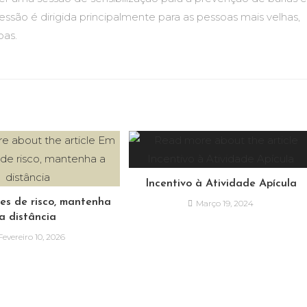
 sessão é dirigida principalmente para as pessoas mais velhas,
oas.
Incentivo à Atividade Apícula
es de risco, mantenha
Março 19, 2024
a distância
Fevereiro 10, 2026