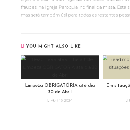
fraudes, na Igreja Paroquial no final da missa. Esta
mas será também útil para todas as restantes pess
YOU MIGHT ALSO LIKE
Limpeza OBRIGATÓRIA até dia
Em situaçõ
30 de Abril
Abril 16, 2024