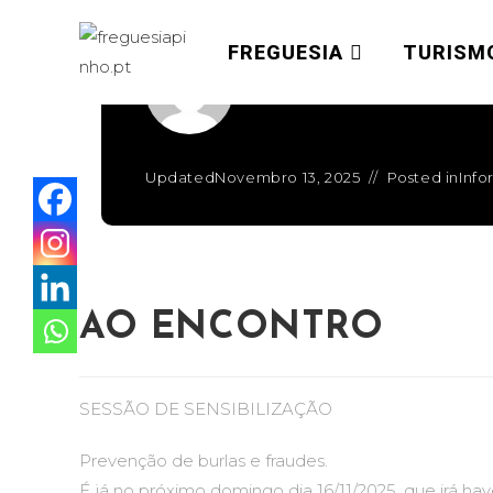
FREGUESIA
TURISM
Written by
admin
Updated
Novembro 13, 2025
Posted in
Inf
AO ENCONTRO
SESSÃO DE SENSIBILIZAÇÃO
Prevenção de burlas e fraudes.
É já no próximo domingo dia 16/11/2025, que irá ha