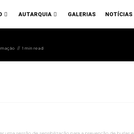
O
AUTARQUIA
GALERIAS
NOTÍCIAS
ormação
1 min read
ver uma sessão de sensibilização para a prevenção de burlas e