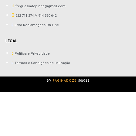
freguesiadepinho@gmail.com
232 711 274 // 914 350 642
Livro Reclamações On-Line
LEGAL
Polìtica e Privacidade
Termos e Condições de utilização
BY
PAGINADOZE
@2022