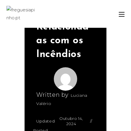
Perdas
Relacionad
as com os
Incêndios
Written by
Luciana
Valério
Outubro 14,
Updated
2024
Posted