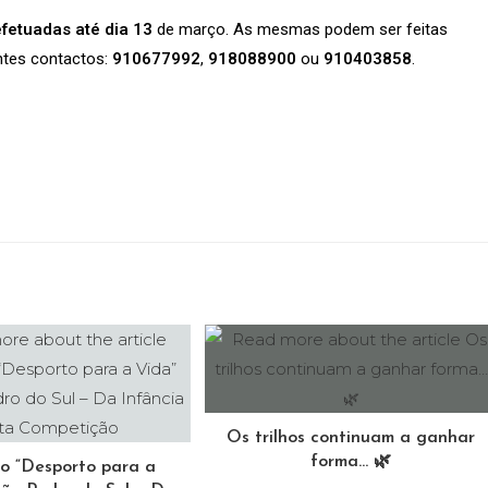
fetuadas até dia 13
de março. As mesmas podem ser feitas
ntes contactos:
910677992
,
918088900
ou
910403858
.
Os trilhos continuam a ganhar
forma… 🌿
io “Desporto para a