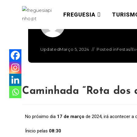
FREGUESIA
TURISM
Written by
admin
Updated
Março 5, 2024
Posted in
Festas/E
Caminhada “Rota dos 
No próximo dia
17 de março
de 2024, irá acontecer a
Ínicio pelas
08:30