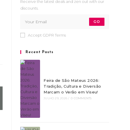
Receive the latest deals and zen out with our
discounts.
GO
Accept GDPR Terms
Recent Posts
Feira de São Mateus 2026:
Tradição, Cultura e Diversão
Marcam o Verão em Viseu!
JULHO 29, 2026
/
0 COMMENTS