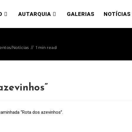
O
AUTARQUIA
GALERIAS
NOTÍCIAS
ventos
/
Notícias
1 min read
azevinhos”
 caminhada “Rota dos azevinhos”.