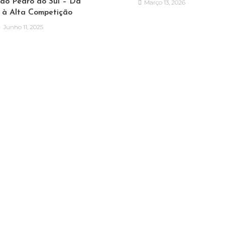
São Pedro do Sul – Da
Março 13, 2026
a à Alta Competição
Junho 11, 2025