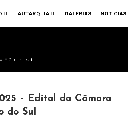
edro do Sul
O
AUTARQUIA
GALERIAS
NOTÍCIAS
ão
2 mins read
2025 – Edital da Câmara
o do Sul