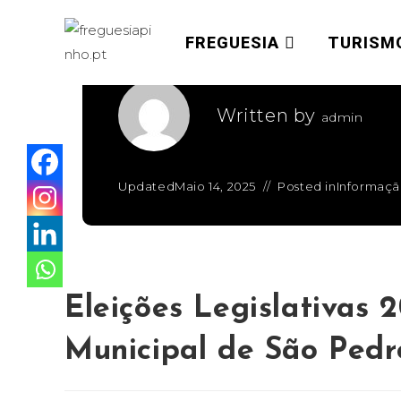
Municipal de São P
FREGUESIA
TURISM
Written by
admin
Updated
Maio 14, 2025
Posted in
Informaç
Eleições Legislativas 
Municipal de São Pedr