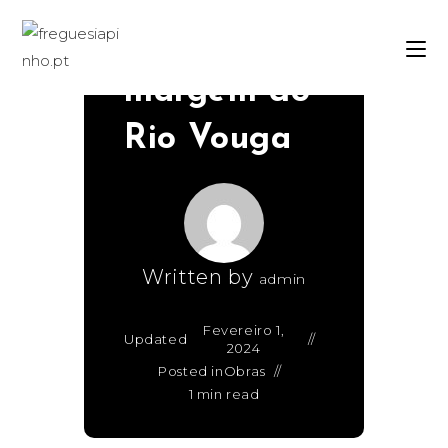
junto à
margem do
Rio Vouga
Written by
admin
Fevereiro 1,
Updated
2024
Posted in
Obras
1 min read