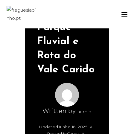
Acesso ao
Parque
Fluvial e
Rota do
Vale Carido
Written by
admin
Updated
Junho 16, 2025
Posted in
Obras