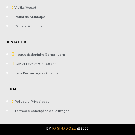
VisitLafões.pt
Portal do Munícipe
Câmara Municipal
CONTACTOS:
freguesiadepinho@gmail.com
232 711 274 // 914 350 642
Livro Reclamações On-Line
LEGAL
Polìtica e Privacidade
Termos e Condições de utilização
BY
PAGINADOZE
@2022