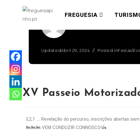
FREGUESIA
TURISM
Written by
admin
Updated
Abril 29, 2024
Posted in
Festas/Ev
XV Passeio Motorizad
3,2,1 …. Revelação do percurso, inscrições abertas sem 
🏍️🏍️🏍️ VEM CONDUZIR CONNOSCO!🛵