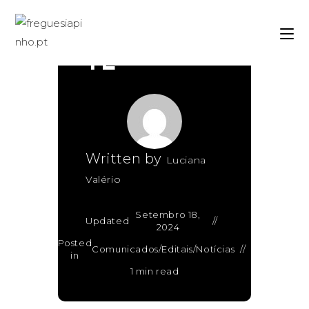
IMPORTAN
TE
Written by
Luciana
Valério
Setembro 18,
Updated
2024
Posted
Comunicados/Editais
/
Notícias
in
1 min read