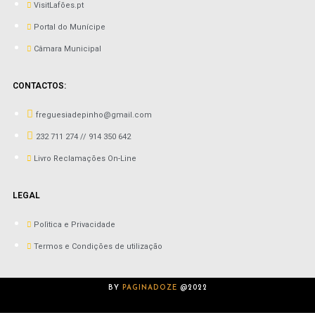
VisitLafões.pt
Portal do Munícipe
Câmara Municipal
CONTACTOS:
freguesiadepinho@gmail.com
232 711 274 // 914 350 642
Livro Reclamações On-Line
LEGAL
Polìtica e Privacidade
Termos e Condições de utilização
BY
PAGINADOZE
@2022