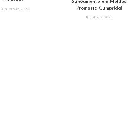
Pinhosão
Saneamento em Moldes:
Promessa Cumprida!
Outubro 18, 2022
Julho 2, 2025