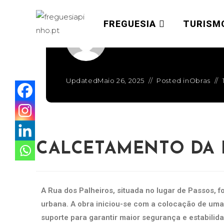
FREGUESIA
TURISM
Written by
admin
Updated
Maio 26, 2025
Posted in
Obras
CALCETAMENTO DA 
A Rua dos Palheiros, situada no lugar de Passos, f
urbana. A obra iniciou-se com a colocação de um
suporte para garantir maior segurança e estabilid