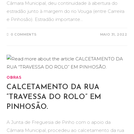
Câmara Municipal, deu continuidade à abertura do
estradão junto à margem do rio Vouga (entre Carreira
e Pinhosão). Estradão importante…
0 COMMENTS
MAIO 31, 2022
OBRAS
CALCETAMENTO DA RUA
“TRAVESSA DO ROLO” EM
PINHOSÃO.
A Junta de Freguesia de Pinho com o apoio da
Câmara Municipal, procedeu ao calcetamento da rua