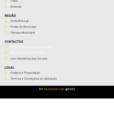
Fotos
Noticias
REGIÃO
VisitLafões.pt
Portal do Munícipe
Câmara Municipal
CONTACTOS:
freguesiadepinho@gmail.com
232 711 274 // 914 350 642
Livro Reclamações On-Line
LEGAL
Polìtica e Privacidade
Termos e Condições de utilização
BY
PAGINADOZE
@2022