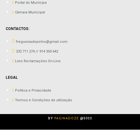
Portal do Munícipe
Câmara Municipal
CONTACTOS:
freguesiadepinho@gmail.com
232 711 274 // 914 350 642
Livro Reclamações On-Line
LEGAL
Polìtica e Privacidade
Termos e Condições de utilização
BY
PAGINADOZE
@2022