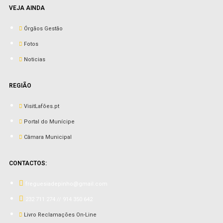
VEJA AINDA
Órgãos Gestão
Fotos
Noticias
REGIÃO
VisitLafões.pt
Portal do Munícipe
Câmara Municipal
CONTACTOS:
freguesiadepinho@gmail.com
232 711 274 // 914 350 642
Livro Reclamações On-Line