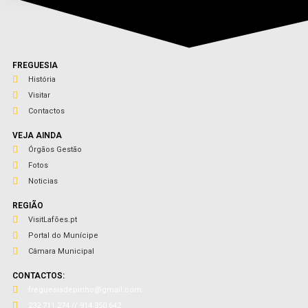
FREGUESIA
História
Visitar
Contactos
VEJA AINDA
Órgãos Gestão
Fotos
Noticias
REGIÃO
VisitLafões.pt
Portal do Munícipe
Câmara Municipal
CONTACTOS:
freguesiadepinho@gmail.com
232 711 274 // 914 350 642