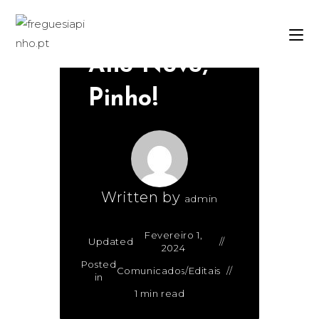
e Próspero
Ano Novo,
Pinho!
Written by
admin
Fevereiro 1,
Updated
2024
Posted
Comunicados/Editais
in
1 min read