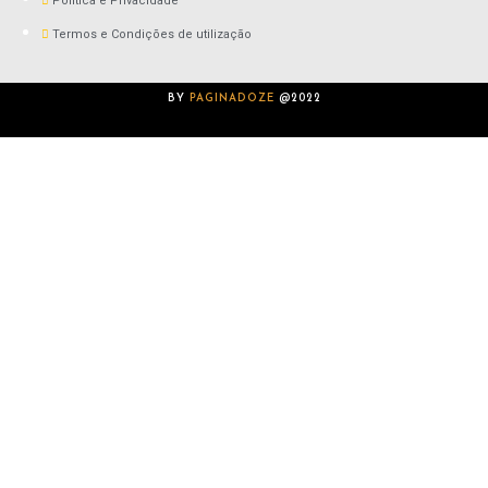
Polìtica e Privacidade
Termos e Condições de utilização
BY
PAGINADOZE
@2022