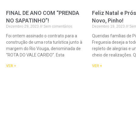
FINAL DE ANO COM “PRENDA
Feliz Natal e Pró
NO SAPATINHO”!
Novo, Pinho!
Dezembro 29, 2023
Sem comentários
Dezembro 19, 2023
Sem
Foi ontem assinado o contrato para a
Queridas famílias de P
construção de uma rota turística junto à
Freguesia deseja a tod
margem do Rio Vouga, denominada de
repleto de alegrias e 
“ROTA DO VALE CARIDO”. Esta
cheio de realizações. 
VER +
VER +