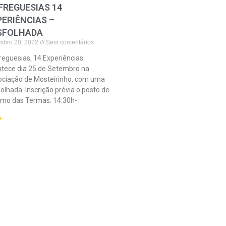
FREGUESIAS 14
PERIÊNCIAS –
SFOLHADA
mbro 20, 2022
Sem comentários
reguesias, 14 Experiências
tece dia 25 de Setembro na
ciação de Mosteirinho, com uma
olhada. Inscrição prévia o posto de
smo das Termas. 14:30h-
+