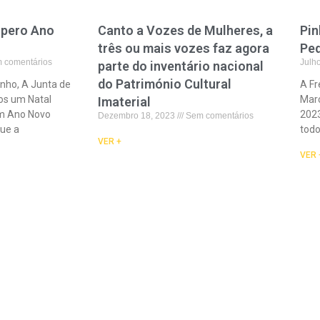
spero Ano
Canto a Vozes de Mulheres, a
Pin
três ou mais vozes faz agora
Ped
 comentários
Julh
parte do inventário nacional
do Património Cultural
inho, A Junta de
A Fr
os um Natal
Marc
Imaterial
um Ano Novo
2023
Dezembro 18, 2023
Sem comentários
Que a
todo
VER +
VER 