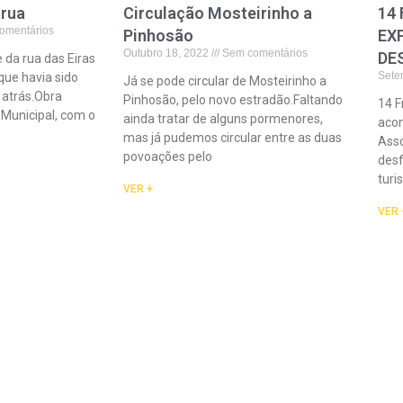
 rua
Circulação Mosteirinho a
14 
omentários
Pinhosão
EX
Outubro 18, 2022
Sem comentários
DE
da rua das Eiras
Sete
que havia sido
Já se pode circular de Mosteirinho a
atrás.Obra
Pinhosão, pelo novo estradão.Faltando
14 F
Municipal, com o
ainda tratar de alguns pormenores,
acon
mas já pudemos circular entre as duas
Asso
povoações pelo
desf
turi
VER +
VER 