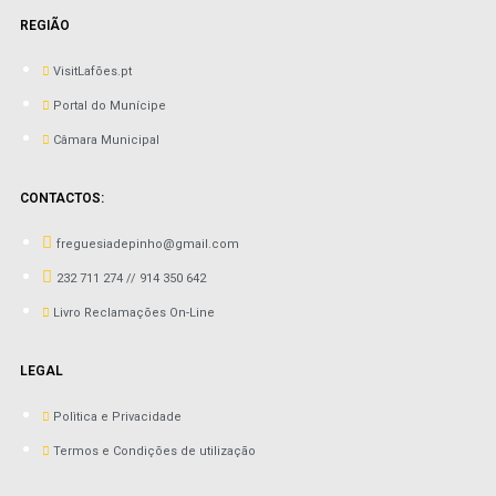
REGIÃO
VisitLafões.pt
Portal do Munícipe
Câmara Municipal
CONTACTOS:
freguesiadepinho@gmail.com
232 711 274 // 914 350 642
Livro Reclamações On-Line
LEGAL
Polìtica e Privacidade
Termos e Condições de utilização